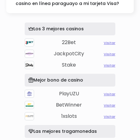
su banco o el emisor de la tarjeta le cobren
casino en línea paraguayo a mi tarjeta Visa?
depositar.
comisiones. Compruebe siempre las políticas de
Proporcione los datos de su tarjeta
comisiones del casino y de su banco en relación
Los plazos de retirada pueden variar en función
con las transacciones de juego para evitar cargos
Visa, incluidos el número de tarjeta, la
del periodo de procesamiento del casino. Una vez
inesperados.
que el casino en línea ha procesado el retiro, por
fecha de caducidad y el código CVV.
Los 3 mejores casinos
lo general toma de 3 a 5 días hábiles para que los
Confirme la transacción y los fondos
fondos se reflejen en su cuenta Visa. Tenga en
22Bet
aparecerán en su cuenta en unos
Visitar
cuenta que algunos casinos pueden requerir
pasos de verificación adicionales para las
minutos.
JackpotCity
Visitar
retiradas por motivos de seguridad, lo que podría
ampliar el tiempo de procesamiento.
Stake
Visitar
Mejor bono de casino
PlayUZU
Visitar
BetWinner
Visitar
1xslots
Visitar
Las mejores tragamonedas