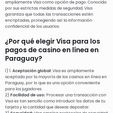
ampliamente Visa como opción de pago. Conocida
por sus estrictas medidas de seguridad, Visa
garantiza que todas las transacciones estén
encriptadas, protegiendo así la información
confidencial de los usuarios.
¿Por qué elegir Visa para los
pagos de casino en línea en
Paraguay?
1.
Aceptación global:
Visa es ampliamente
aceptada por la mayoría de los casinos en línea en
Paraguay, por lo que es una opción conveniente
para los jugadores.
Facilidad de uso:
Procesar una transacción con
Visa es tan sencillo como introducir los datos de tu
tarjeta y la cantidad que deseas depositar.