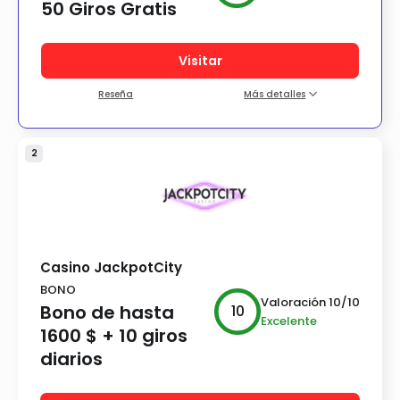
50 Giros Gratis
Visitar
Reseña
Más detalles
Características del casino:
Sin retiro mínimo
2
Amplio catálogo de tragamonedas
Juegos con crupier en vivo
disponibles
Medios de Pago:
10+
Casino JackpotCity
BONO
Valoración
10
/10
Bono de hasta
10
Excelente
1600 $ + 10 giros
diarios