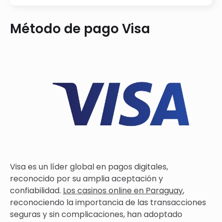
49+
Mejores casinos online en Paraguay que aceptan
Visa
Método de pago Visa
Método de pago Visa
¿Por qué elegir Visa para los pagos de casino en
línea en Paraguay?
Cómo usar Visa en casinos en línea en Paraguay
Retiros con Visa en Casinos Online de Paraguay
Conclusión
PREGUNTAS FRECUENTES: Método de Pago Visa en
Casinos Online en Paraguay
Visa es un líder global en pagos digitales,
reconocido por su amplia aceptación y
confiabilidad.
Los casinos online en Paraguay
,
reconociendo la importancia de las transacciones
seguras y sin complicaciones, han adoptado