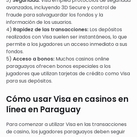
Seguridad:
Visa emplea protocolos de seguridad
avanzados, incluyendo 3D Secure y control de
fraude para salvaguardar los fondos y la
información de los usuarios.
Rapidez de las transacciones:
Los depósitos
realizados con Visa suelen ser instantáneos, lo que
permite a los jugadores un acceso inmediato a sus
fondos.
Acceso a bonos:
Muchos casinos online
paraguayos ofrecen bonos especiales a los
jugadores que utilizan tarjetas de crédito como Visa
para sus depósitos.
Cómo usar Visa en casinos en
línea en Paraguay
Para comenzar a utilizar Visa en las transacciones
de casino, los jugadores paraguayos deben seguir