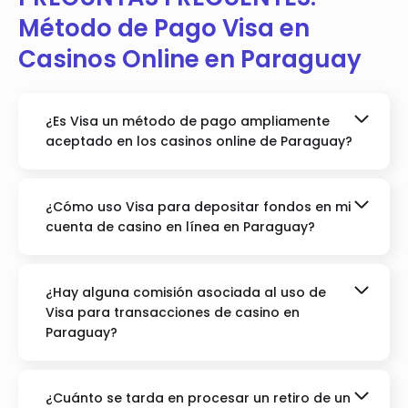
Método de Pago Visa en
Casinos Online en Paraguay
¿Es Visa un método de pago ampliamente
aceptado en los casinos online de Paraguay?
Sí, Visa es uno de los métodos de pago más
aceptados en los casinos en línea de Paraguay.
¿Cómo uso Visa para depositar fondos en mi
Es conocida por su seguridad y comodidad, lo
que la convierte en la opción preferida de los
cuenta de casino en línea en Paraguay?
jugadores que buscan depositar y retirar fondos
de sus cuentas de casino.
Para depositar fondos utilizando Visa, siga estos
pasos:
¿Hay alguna comisión asociada al uso de
Visa para transacciones de casino en
Ingrese a su cuenta de casino en línea
Paraguay?
y vaya a la sección de pagos o cajero.
Selecciona Visa como método de
La mayoría de los casinos en línea de Paraguay
depósito.
no cobran comisiones por los depósitos
¿Cuánto se tarda en procesar un retiro de un
realizados con Visa. Sin embargo, es posible que
Introduzca la cantidad que desea