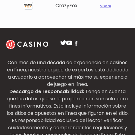
CrazyFox
Visitar
Con más de una década de experiencia en casinos
en línea, nuestro equipo de expertos está dedicado
a ayudarlo a aprovechar al máximo su experiencia
de juego en línea.
Descargo de responsabilidad:
Tenga en cuenta
que los datos que se le proporcionan son solo para
fines informativos. Esto incluye información sobre
los sitios de apuestas en línea que figuran en el sitio.
Es responsabilidad exclusiva del lector verificar
cuidadosamente y comprender las regulaciones y
leyes locales y nacionales de juego en línea. Este