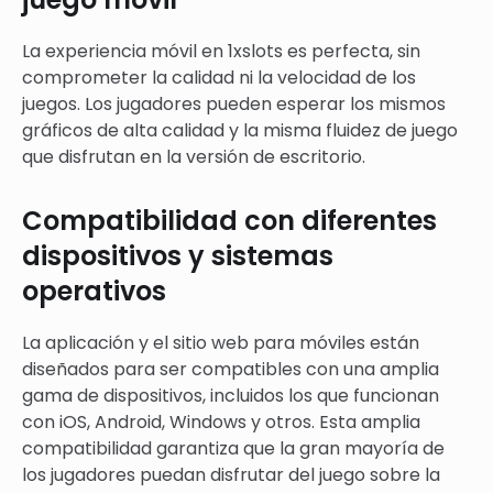
La experiencia móvil en 1xslots es perfecta, sin
comprometer la calidad ni la velocidad de los
juegos. Los jugadores pueden esperar los mismos
gráficos de alta calidad y la misma fluidez de juego
que disfrutan en la versión de escritorio.
Compatibilidad con diferentes
dispositivos y sistemas
operativos
La aplicación y el sitio web para móviles están
diseñados para ser compatibles con una amplia
gama de dispositivos, incluidos los que funcionan
con iOS, Android, Windows y otros. Esta amplia
compatibilidad garantiza que la gran mayoría de
los jugadores puedan disfrutar del juego sobre la