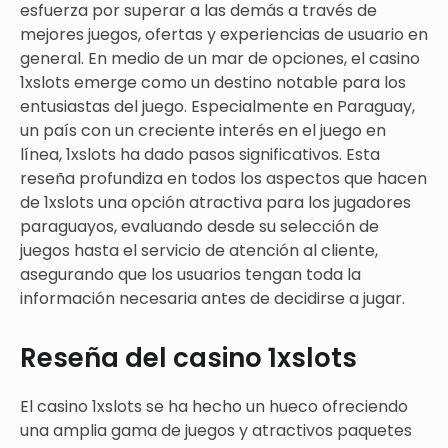
esfuerza por superar a las demás a través de
Bonificaciones y promociones
mejores juegos, ofertas y experiencias de usuario en
Opciones de pago
general. En medio de un mar de opciones, el casino
Atención al cliente
1xslots emerge como un destino notable para los
entusiastas del juego. Especialmente en Paraguay,
Compatibilidad móvil
un país con un creciente interés en el juego en
Seguridad y justicia
línea, 1xslots ha dado pasos significativos. Esta
reseña profundiza en todos los aspectos que hacen
Ventajas y desventajas de Casino 1xSlots
de 1xslots una opción atractiva para los jugadores
Conclusión
paraguayos, evaluando desde su selección de
juegos hasta el servicio de atención al cliente,
Preguntas Frecuentes 1xSlots Casino Online
asegurando que los usuarios tengan toda la
información necesaria antes de decidirse a jugar.
Reseña del casino 1xslots
El casino 1xslots se ha hecho un hueco ofreciendo
una amplia gama de juegos y atractivos paquetes