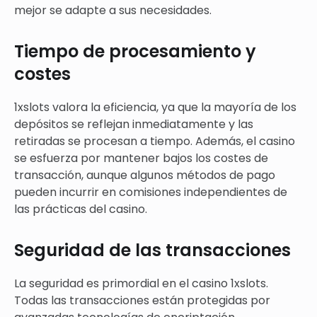
mejor se adapte a sus necesidades.
Tiempo de procesamiento y
costes
1xslots valora la eficiencia, ya que la mayoría de los
depósitos se reflejan inmediatamente y las
retiradas se procesan a tiempo. Además, el casino
se esfuerza por mantener bajos los costes de
transacción, aunque algunos métodos de pago
pueden incurrir en comisiones independientes de
las prácticas del casino.
Seguridad de las transacciones
La seguridad es primordial en el casino 1xslots.
Todas las transacciones están protegidas por