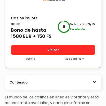
Casino 1xSlots
BONO
Valoración
9
/10
9
Bono de hasta
Excelente
1500 EUR + 150 FS
Visitar
Reseña
Más detalles
Características del casino:
Botes y torneos
Admite numerosos métodos de
pago
Contenido
Amplia gama de juegos
Medios de Pago:
Reseña del casino 1xslots
El mundo
de los casinos en línea
es vibrante y está
Selección de software y juegos
en constante evolución, y cada plataforma se
49+