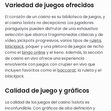
Variedad de juegos ofrecidos
El corazón de un casino es su biblioteca de juegos, y
el casino 1xslots no decepciona. Los jugadores
paraguayos pueden disfrutar de una exhaustiva
selección que abarca tragamonedas clásicas y de
vídeo, jackpots progresivos, varios tipos de
ruleta
,
blackjack
, póquer y una plétora de juegos de nicho
como el
bingo online
y el keno. Además, la sección
de casino en vivo ofrece una experiencia
envolvente con juegos con crupier en vivo que
incluyen favoritos como el
baccarat
, la ruleta y el
blackjack.
Calidad de juego y gráficos
La calidad de los juegos del casino 1xslots es
inconfundible. Con gráficos de alta definición y