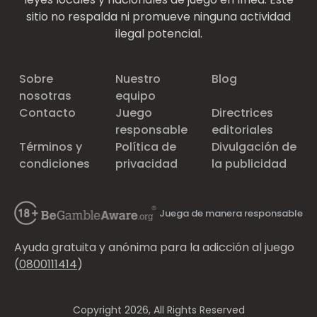
sitio no respalda ni promueve ninguna actividad
ilegal potencial.
Sobre
Nuestro
Blog
nosotras
equipo
Contacto
Juego
Directrices
responsable
editoriales
Términos y
Política de
Divulgación de
condiciones
privacidad
la publicidad
Juega de manera responsable
Ayuda gratuita y anónima para la adicción al juego
(
0800111414
)
Copyright 2026, All Rights Reserved