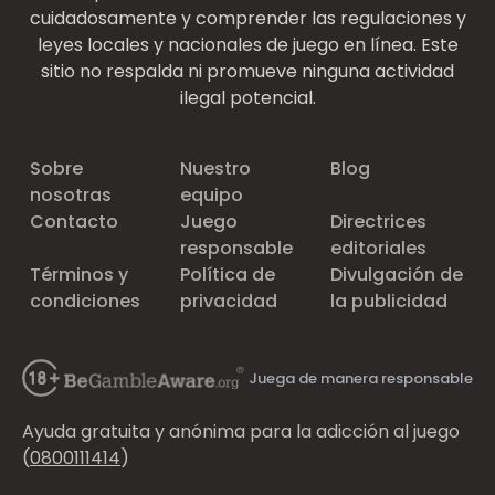
cuidadosamente y comprender las regulaciones y
leyes locales y nacionales de juego en línea. Este
sitio no respalda ni promueve ninguna actividad
ilegal potencial.
Sobre
Nuestro
Blog
nosotras
equipo
Contacto
Juego
Directrices
responsable
editoriales
Términos y
Política de
Divulgación de
condiciones
privacidad
la publicidad
Juega de manera responsable
Ayuda gratuita y anónima para la adicción al juego
(
0800111414
)