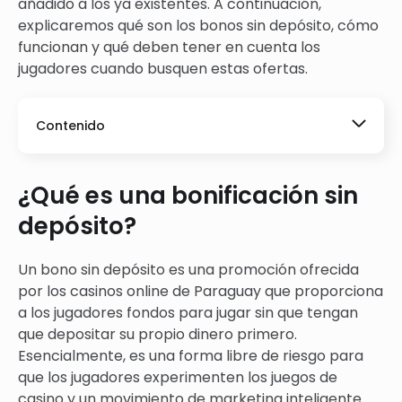
añadido a los ya existentes. A continuación,
explicaremos qué son los bonos sin depósito, cómo
funcionan y qué deben tener en cuenta los
jugadores cuando busquen estas ofertas.
Contenido
¿Qué es una bonificación sin depósito?
¿Qué es una bonificación sin
¿Cómo funcionan los bonos sin depósito?
depósito?
Términos y condiciones
El atractivo de las bonificaciones sin depósito
Un bono sin depósito es una promoción ofrecida
Cómo elegir el bono sin depósito adecuado
por los casinos online de Paraguay que proporciona
a los jugadores fondos para jugar sin que tengan
Conclusión
que depositar su propio dinero primero.
Preguntas frecuentes sobre bonos sin depósito
Esencialmente, es una forma libre de riesgo para
que los jugadores experimenten los juegos de
casino y un movimiento de marketing inteligente