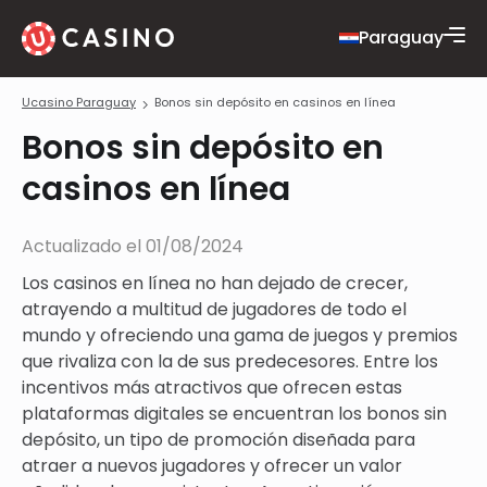
Paraguay
Ucasino Paraguay
Bonos sin depósito en casinos en línea
Bonos sin depósito en
casinos en línea
Actualizado el
01/08/2024
Los casinos en línea no han dejado de crecer,
atrayendo a multitud de jugadores de todo el
mundo y ofreciendo una gama de juegos y premios
que rivaliza con la de sus predecesores. Entre los
incentivos más atractivos que ofrecen estas
plataformas digitales se encuentran los bonos sin
depósito, un tipo de promoción diseñada para
atraer a nuevos jugadores y ofrecer un valor