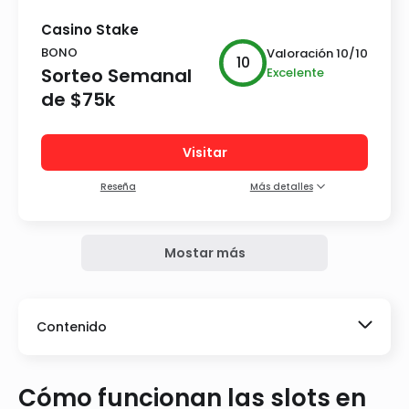
10+
Casino Stake
BONO
Valoración
10
/10
10
Sorteo Semanal
Excelente
de $75k
Visitar
Reseña
Más detalles
Características del casino:
Buen RTP en todos los juegos
Juegos originales
Mostar más
Diseño apto para móviles
Medios de Pago:
Contenido
7+
Mejores casinos online para jugar tragamonedas en
Paraguay
Cómo funcionan las slots en