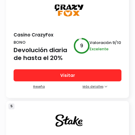
Los mejores juegos con crupier en
vivo
Medios de Pago:
Casino CrazyFox
11+
BONO
Valoración
9
/10
9
Devolución diaria
Excelente
de hasta el 20%
Visitar
Reseña
Más detalles
Características del casino:
Desarrolladores de software líderes
5
Cómodas opciones bancarias
Bonito vestíbulo de casino
Medios de Pago: