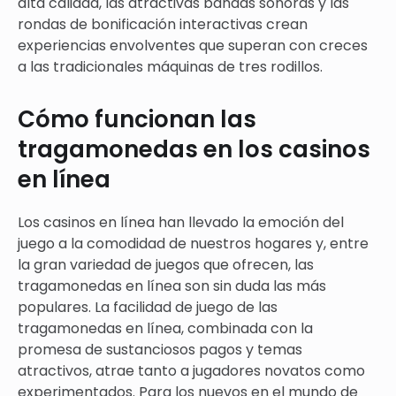
alta calidad, las atractivas bandas sonoras y las
rondas de bonificación interactivas crean
experiencias envolventes que superan con creces
a las tradicionales máquinas de tres rodillos.
Cómo funcionan las
tragamonedas en los casinos
en línea
Los casinos en línea han llevado la emoción del
juego a la comodidad de nuestros hogares y, entre
la gran variedad de juegos que ofrecen, las
tragamonedas en línea son sin duda las más
populares. La facilidad de juego de las
tragamonedas en línea, combinada con la
promesa de sustanciosos pagos y temas
atractivos, atrae tanto a jugadores novatos como
experimentados. Para los nuevos en el mundo de