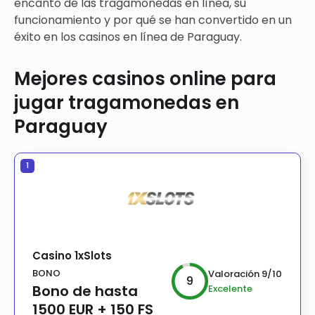
encanto de las tragamonedas en línea, su
funcionamiento y por qué se han convertido en un
éxito en los casinos en línea de Paraguay.
Mejores casinos online para
jugar tragamonedas en
Paraguay
1
Casino 1xSlots
BONO
Valoración
9
/10
9
Bono de hasta
Excelente
1500 EUR + 150 FS