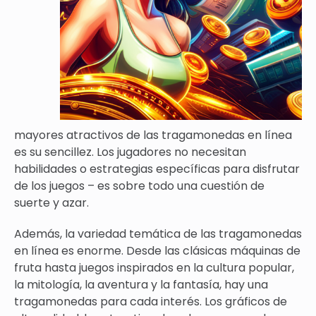
mayores atractivos de las tragamonedas en línea
es su sencillez. Los jugadores no necesitan
habilidades o estrategias específicas para disfrutar
de los juegos – es sobre todo una cuestión de
suerte y azar.
Además, la variedad temática de las tragamonedas
en línea es enorme. Desde las clásicas máquinas de
fruta hasta juegos inspirados en la cultura popular,
la mitología, la aventura y la fantasía, hay una
tragamonedas para cada interés. Los gráficos de