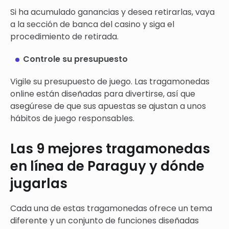
Si ha acumulado ganancias y desea retirarlas, vaya
a la sección de banca del casino y siga el
procedimiento de retirada.
Controle su presupuesto
Vigile su presupuesto de juego. Las tragamonedas
online están diseñadas para divertirse, así que
asegúrese de que sus apuestas se ajustan a unos
hábitos de juego responsables.
Las 9 mejores tragamonedas
en línea de Paraguy y dónde
jugarlas
Cada una de estas tragamonedas ofrece un tema
diferente y un conjunto de funciones diseñadas