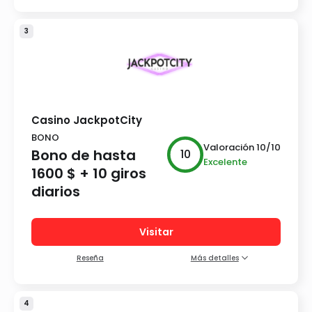
Sin retiro mínimo
3
Amplio catálogo de tragamonedas
Juegos con crupier en vivo
disponibles
Medios de Pago:
Casino JackpotCity
10+
BONO
Valoración
10
/10
Bono de hasta
10
Excelente
1600 $ + 10 giros
diarios
Visitar
Reseña
Más detalles
Características del casino:
Licencia CONAJZAR
4
Enormes botes progresivos