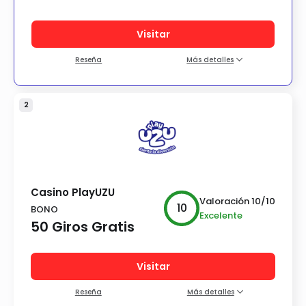
Visitar
Reseña
Más detalles
Características del casino:
Botes y torneos
2
Admite numerosos métodos de
pago
Amplia gama de juegos
Medios de Pago:
49+
Casino PlayUZU
Valoración
10
/10
10
BONO
Excelente
50 Giros Gratis
Visitar
Reseña
Más detalles
Características del casino: