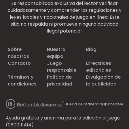
Es responsabilidad exclusiva del lector verificar
cuidadosamente y comprender las regulaciones y
leyes locales y nacionales de juego en línea. Este
sitio no respalda ni promueve ninguna actividad
ilegal potencial.
Sobre
Nuestro
Blog
nosotras
equipo
Contacto
Juego
Directrices
responsable
editoriales
Términos y
Política de
Divulgación de
condiciones
privacidad
la publicidad
Juega de manera responsable
Ayuda gratuita y anónima para la adicción al juego
(
0800111414
)